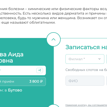
ия болезни – химические или физические факторы возд
дственность. Есть несколько видов дерматита и причины 
еловека, будь то мужчина или женщина. Возникает он от
ы еще называют облигатными.
Записаться н
ва Аида
Филиал *
овна
Свободных слотов на 
г
+1
й приём
3 800 ₽
м: в
Бутово
Нажимая кнопку, вы соглашает