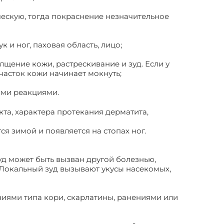
ческую, тогда покраснение незначительное
 и ног, паховая область, лицо;
лщение кожи, растрескивание и зуд. Если у
часток кожи начинает мокнуть;
ими реакциями.
кта, характера протекания дерматита,
тся зимой и появляется на стопах ног.
зуд может быть вызван другой болезнью,
 Локальный зуд вызывают укусы насекомых,
ниями типа кори, скарлатины, ранениями или