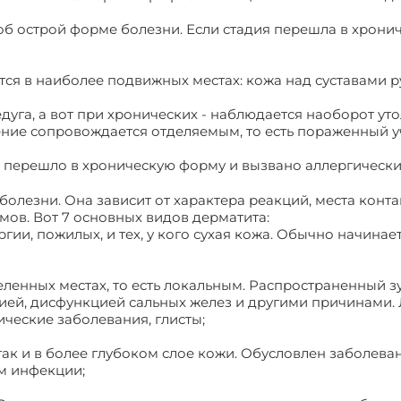
 об острой форме болезни. Если стадия перешла в хрони
ся в наиболее подвижных местах: кожа над суставами рук
дуга, а вот при хронических - наблюдается наоборот уто
ение сопровождается отделяемым, то есть пораженный у
е перешло в хроническую форму и вызвано аллергическ
лезни. Она зависит от характера реакций, места конта
мов. Вот 7 основных видов дерматита:
ргии, пожилых, и тех, у кого сухая кожа. Обычно начинае
деленных местах, то есть локальным. Распространенный 
ией, дисфункцией сальных желез и другими причинами.
ческие заболевания, глисты;
так и в более глубоком слое кожи. Обусловлен заболева
м инфекции;