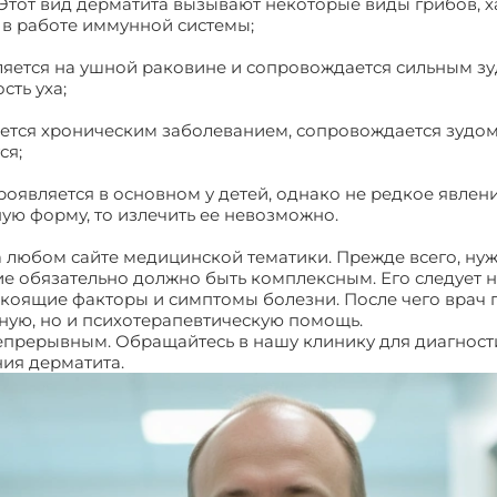
Этот вид дерматита вызывают некоторые виды грибов, х
 в работе иммунной системы;
ляется на ушной раковине и сопровождается сильным зу
ть уха;
яется хроническим заболеванием, сопровождается зудо
ся;
оявляется в основном у детей, однако не редкое явлени
ую форму, то излечить ее невозможно.
 любом сайте медицинской тематики. Прежде всего, нуж
ие обязательно должно быть комплексным. Его следует 
окоящие факторы и симптомы болезни. После чего врач
ную, но и психотерапевтическую помощь.
непрерывным. Обращайтесь в нашу клинику для диагност
ия дерматита.
Дерматит. Отзывы