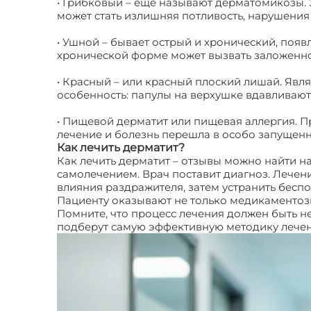
• Грибковый – еще называют дерматомикозы. 
может стать излишняя потливость, нарушения
• Ушной – бывает острый и хронический, появ
хронической форме может вызвать заложеннос
• Красный – или красный плоский лишай. Явл
особенность: папулы на верхушке вдавливают
• Пищевой дерматит или пищевая аллергия. Пр
лечение и болезнь перешла в особо запущенн
Как лечить дерматит?
Как лечить дерматит – отзывы можно найти на
самолечением. Врач поставит диагноз. Лечен
влияния раздражителя, затем устранить бесп
Пациенту оказывают не только медикаментоз
Помните, что процесс лечения должен быть 
подберут самую эффективную методику лечен