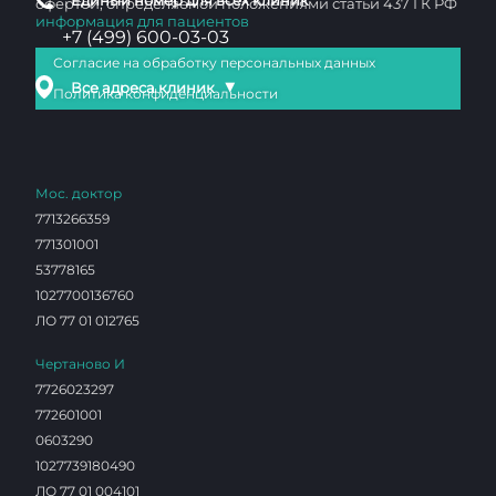
Единый номер для всех клиник
офертой, определяемой положениями статьи 437 ГК РФ
информация для пациентов
+7 (499) 600-03-03
Согласие на обработку персональных данных
▼
Все адреса клиник
Политика конфиденциальности
Мос. доктор
7713266359
771301001
53778165
1027700136760
ЛО 77 01 012765
Чертаново И
7726023297
772601001
0603290
1027739180490
ЛО 77 01 004101