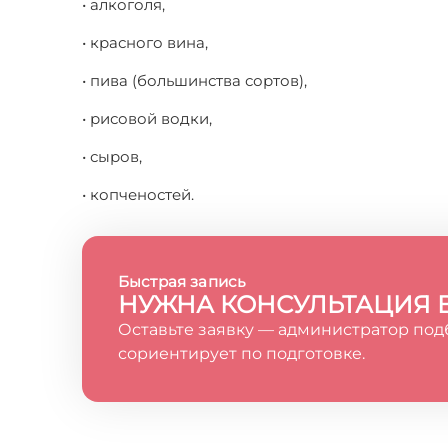
• алкоголя,
• красного вина,
• пива (большинства сортов),
• рисовой водки,
• сыров,
• копченостей.
Быстрая запись
НУЖНА КОНСУЛЬТАЦИЯ 
Оставьте заявку — администратор под
сориентирует по подготовке.