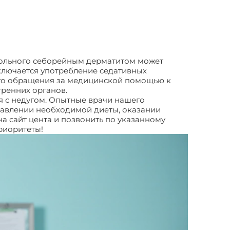
 больного себорейным дерматитом может
ключается употребление седативных
ого обращения за медицинской помощью к
тренних органов.
я с недугом. Опытные врачи нашего
ставлении необходимой диеты, оказании
а сайт цента и позвонить по указанному
приоритеты!
Диета при дерматите