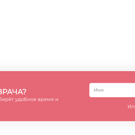
ВРАЧА?
берёт удобное время и
Ил