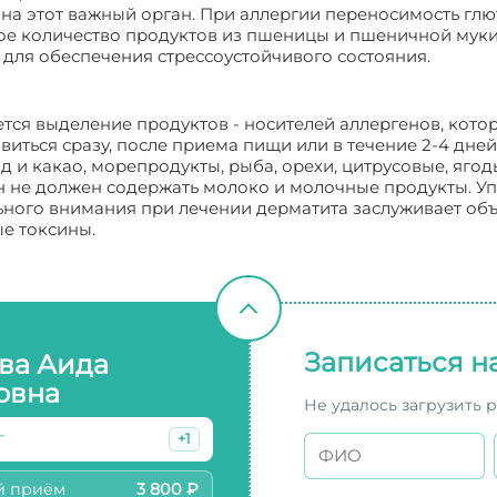
на этот важный орган. При аллергии переносимость глют
е количество продуктов из пшеницы и пшеничной муки.
ля обеспечения стрессоустойчивого состояния.
ется выделение продуктов - носителей аллергенов, кото
виться сразу, после приема пищи или в течение 2-4 дне
 и какао, морепродукты, рыба, орехи, цитрусовые, ягод
 не должен содержать молоко и молочные продукты. Уп
ьного внимания при лечении дерматита заслуживает объ
е токсины.
Записаться н
ва Аида
овна
Не удалось загрузить 
г
+1
й приём
3 800 ₽