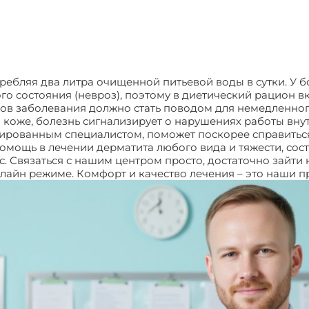
ребляя два литра очищенной питьевой воды в сутки. У
о состояния (невроз), поэтому в диетический рацион в
мов заболевания должно стать поводом для немедленн
а коже, болезнь сигнализирует о нарушениях работы вну
цированным специалистом, поможет поскорее справитьс
омощь в лечении дерматита любого вида и тяжести, со
 Связаться с нашим центром просто, достаточно зайти н
нлайн режиме. Комфорт и качество лечения – это наши 